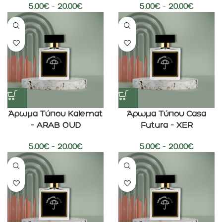
5.00
€
–
20.00
€
5.00
€
–
20.00
€
Άρωμα Τύπου Kalemat
Άρωμα Τύπου Casa
– ARAB OUD
Futura – XER
5.00
€
–
20.00
€
5.00
€
–
20.00
€