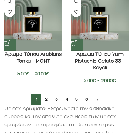
Άρωμα Τύπου Arabians
Άρωμα Τύπου Yum
Tonka – MONT
Pistachio Gelato 33 –
Kayali
5.00
€
–
20.00
€
5.00
€
–
20.00
€
1
2
3
4
5
6
→
Unisex Αρώματα: Εξερευνήστε την αισθησιακή
ομορφιά και την απόλυτη ελευθερία των unisex
αρωμάτων που προσφέρει το ηλεκτρονικό μας
κατάστημα. Τα unisex αρώματα είναι η απόλυτη