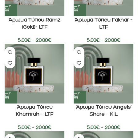
Άρωμα Τύπου Ramz
Άρωμα Τύπου Fakhar –
(Gold)- LTF
LTF
5.00
€
–
20.00
€
5.00
€
–
20.00
€
Άρωμα Τύπου
Άρωμα Τύπου Angels’
Khamrah – LTF
Share – KIL
5.00
€
–
20.00
€
5.00
€
–
20.00
€