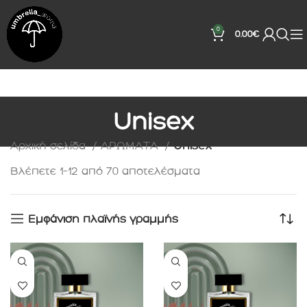
0
0.00
€
Unisex
Αρχική σελίδα
ΑΡΩΜΑΤΑ
Unisex
Βλέπετε 1–12 από 70 αποτελέσματα
Εμφάνιση πλαϊνής γραμμής