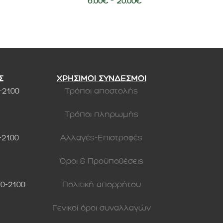
6.00
€
–
20.00
€
Σ
ΧΡΗΣΙΜΟΙ ΣΥΝΔΕΣΜΟΙ
-21.00
Τρόποι αποστολής
Τρόποι πληρωμής
-21.00
Αλλαγές-Επιστροφές
Όροι & Προϋποθέσεις
30-21.00
Πολιτική απορρήτου
Γενικοί όροι συναλλαγών