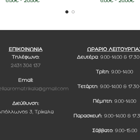
6.00
€
–
20.00
€
6.00
€
–
20.00
€
ΕΠΙΚΟΙΝΩΝΙΑ
ΩΡΑΡΙΟ ΛΕΙΤΟΥΡΓΙΑ
Τηλέφωνο:
Δευτέρα
: 9.00-14.00 & 17.30
2431 304 137
Τρίτη
: 9.00-14.00
Email:
Τετάρτη
: 9.00-14.00 & 17.30
llaaromatrikala@gmail.com
Πέμπτη
: 9.00-14.00
Διεύθυνση:
Απόλλωνος 3, Τρίκαλα
Παρασκευή
: 9.00-14.00 & 17.
Σάββατο
: 9.00-15.00