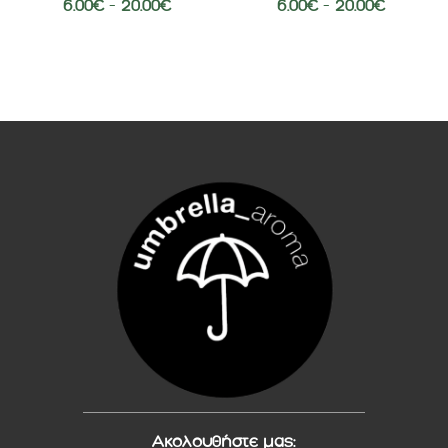
6.00
€
–
20.00
€
6.00
€
–
20.00
€
Ακολουθήστε μας: