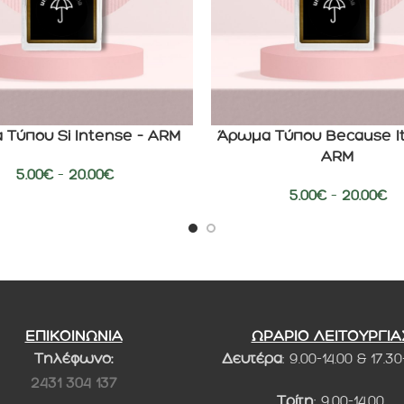
Τύπου Si Intense – ARM
Άρωμα Τύπου Because It’
ΕΠΙΛΟΓΉ
ARM
5.00
€
–
20.00
€
5.00
€
–
20.00
€
ΕΠΙΚΟΙΝΩΝΙΑ
ΩΡΑΡΙΟ ΛΕΙΤΟΥΡΓΙΑ
Τηλέφωνο:
Δευτέρα
: 9.00-14.00 & 17.30
2431 304 137
Τρίτη
: 9.00-14.00