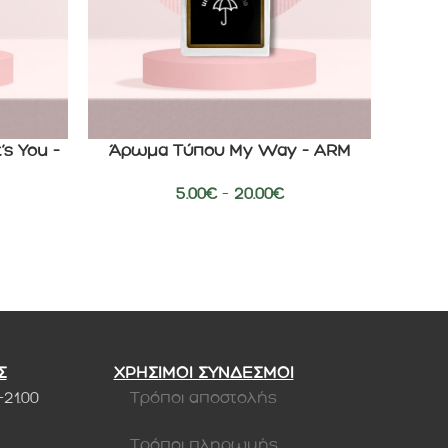
s You –
Άρωμα Τύπου My Way – ARM
Άρωμ
ΕΠΙΛΟΓΉ
ΕΠΙΛΟΓΉ
5.00
€
–
20.00
€
Σ
ΧΡΗΣΙΜΟΙ ΣΥΝΔΕΣΜΟΙ
-21.00
Τρόποι αποστολής
Τρόποι πληρωμής