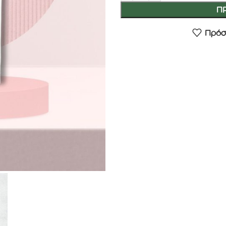
Π
Πρόσ