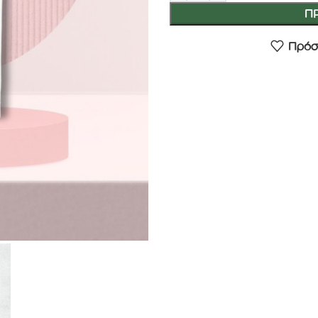
Π
Πρόσ