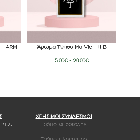
n – ARM
Άρωμα Τύπου Ma-Vie – H B
Άρωμα
ΕΠΙΛΟΓΉ
ΕΠΙΛΟΓΉ
5.00
€
–
20.00
€
Σ
ΧΡΗΣΙΜΟΙ ΣΥΝΔΕΣΜΟΙ
-21.00
Τρόποι αποστολής
Τρόποι πληρωμής