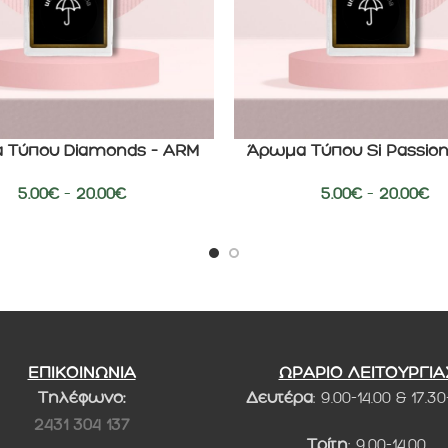
 Τύπου Diamonds – ARM
Άρωμα Τύπου Si Passio
ΕΠΙΛΟΓΉ
5.00
€
–
20.00
€
5.00
€
–
20.00
€
ΕΠΙΚΟΙΝΩΝΙΑ
ΩΡΑΡΙΟ ΛΕΙΤΟΥΡΓΙΑ
Τηλέφωνο:
Δευτέρα
: 9.00-14.00 & 17.30
2431 304 137
Τρίτη
: 9.00-14.00