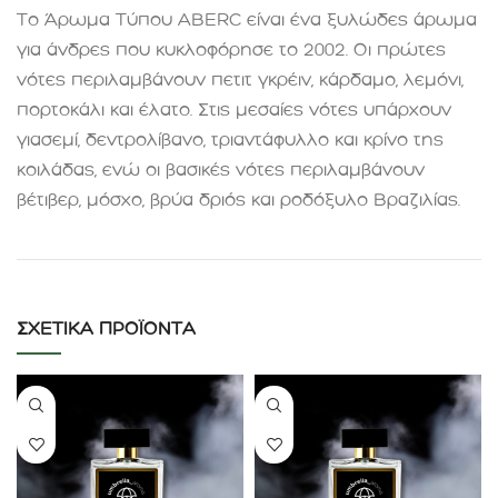
Το Άρωμα Τύπου ABERC είναι ένα ξυλώδες άρωμα
για άνδρες που κυκλοφόρησε το 2002. Οι πρώτες
νότες περιλαμβάνουν πετιτ γκρέιν, κάρδαμο, λεμόνι,
πορτοκάλι και έλατο. Στις μεσαίες νότες υπάρχουν
γιασεμί, δεντρολίβανο, τριαντάφυλλο και κρίνο της
κοιλάδας, ενώ οι βασικές νότες περιλαμβάνουν
βέτιβερ, μόσχο, βρύα δριός και ροδόξυλο Βραζιλίας
.
ΣΧΕΤΙΚΆ ΠΡΟΪΌΝΤΑ