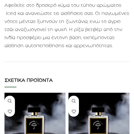
Αφεθείτε στο δροσερό κύμα του τύπου αρώματος
Iced και ανανεώστε τις αισθήσεις σας. Οι παγωμένες
νότες μέντας ξυπνούν τη ζωντάνια, ενώ το άγριο
τσάι αναζωογονεί τη ψυχή. Η ρίζα βετιβέρ από την
Ινδία προσφέρει μια έντονη βάση, εκπέμποντας
αίσθηση αυτοπεποίθησης και αρρενωπότητας
.
ΣΧΕΤΙΚΆ ΠΡΟΪΌΝΤΑ