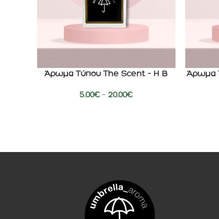
Άρωμα Τύπου The Scent – H B
Άρωμα Τ
ΕΠΙΛΟΓΉ
ΕΠΙΛΟΓΉ
5.00
€
–
20.00
€