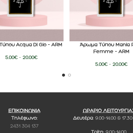
ύπου Acqua Di Gio – ARM
Άρωμα Τύπου Mania 
ΕΠΙΛΟΓΉ
Femme – ARM
5.00
€
–
20.00
€
5.00
€
–
20.00
€
ΕΠΙΚΟΙΝΩΝΙΑ
ΩΡΑΡΙΟ ΛΕΙΤΟΥΡΓΙΑ
Τηλέφωνο:
Δευτέρα
: 9.00-14.00 & 17.30
2431 304 137
Τρίτη
: 9.00-14.00