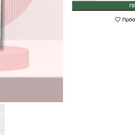
Π
Πρόσ