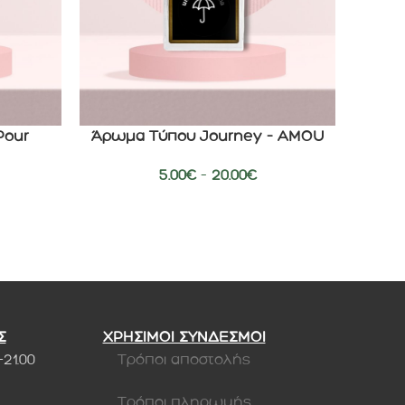
Pour
Άρωμα Τύπου Journey – AMOU
Άρω
ΕΠΙΛΟΓΉ
ΕΠΙΛΟΓΉ
5.00
€
–
20.00
€
Σ
ΧΡΗΣΙΜΟΙ ΣΥΝΔΕΣΜΟΙ
-21.00
Τρόποι αποστολής
Τρόποι πληρωμής