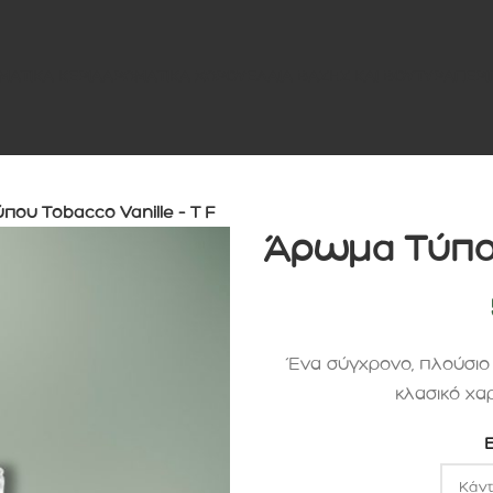
ΜΑΤΙΚΑ ΚΕΡΙΑ
ΑΡΩΜΑΤΙΚΑ ΧΩΡΟΥ
ΕΛΑΙΑ ΒΑΣΗΣ ΚΑΙ ΒΟΥΤΥΡΑ
ΠΕΡΙ
ου Tοbacco Vanille – T F
Άρωμα Τύπου
Ένα σύγχρονο, πλούσιο
κλασικό χα