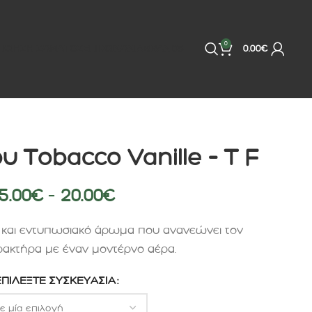
0
ΠΟΙΗΣΗ ΣΩΜΑΤΟΣ
ΕΠΙΚΟΙΝΩΝΙΑ
BRANDS
0.00
€
 Tοbacco Vanille – T F
5.00
€
–
20.00
€
 και εντυπωσιακό άρωμα που ανανεώνει τον
ρακτήρα με έναν μοντέρνο αέρα.
ΕΠΙΛΈΞΤΕ ΣΥΣΚΕΥΑΣΊΑ