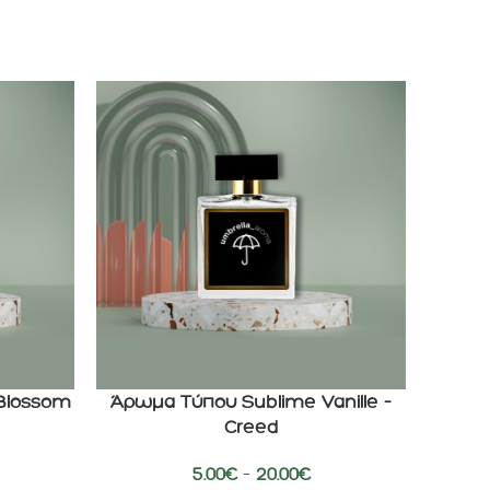
Blossom
Άρωμα Τύπου Sublime Vanille –
Άρω
ΕΠΙΛΟΓΉ
ΕΠΙΛΟΓΉ
Creed
5.00
€
–
20.00
€