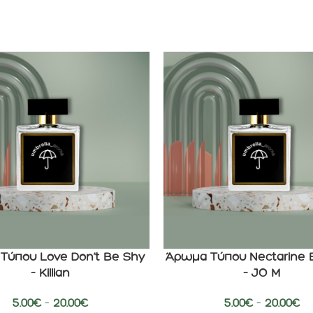
Τύπου Love Don’t Be Shy
Άρωμα Τύπου Nectarine 
ΕΠΙΛΟΓΉ
– Killian
– JO M
5.00
€
–
20.00
€
5.00
€
–
20.00
€