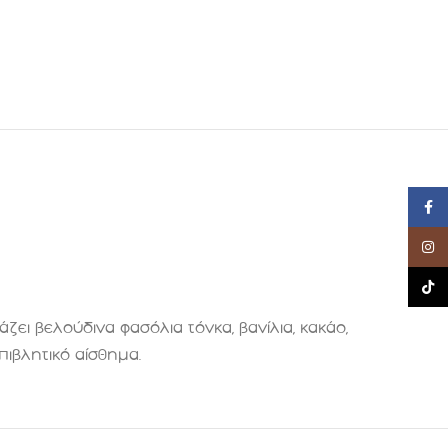
Face
Insta
TikTo
ι βελούδινα φασόλια τόνκα, βανίλια, κακάο,
πιβλητικό αίσθημα
.