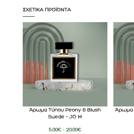
ΣΧΕΤΙΚΆ ΠΡΟΪΌΝΤΑ
Άρωμα Τύπου Peony & Blush
Άρωμα 
ΕΠΙΛΟΓΉ
ΕΠΙΛΟΓΉ
Suede – JO M
5.00
€
–
20.00
€