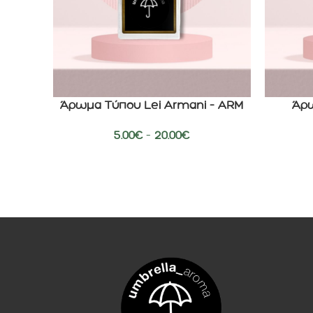
Άρωμα Τύπου Lei Armani – ARM
Άρω
ΕΠΙΛΟΓΉ
ΕΠΙΛΟΓΉ
5.00
€
–
20.00
€