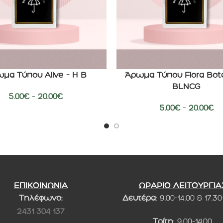
μα Τύπου Alive – H B
Άρωμα Τύπου Flora Bota
ΕΠΙΛΟΓΉ
BLNCG
5.00
€
–
20.00
€
5.00
€
–
20.00
€
ΕΠΙΚΟΙΝΩΝΙΑ
ΩΡΑΡΙΟ ΛΕΙΤΟΥΡΓΙΑ
Τηλέφωνο:
Δευτέρα
: 9.00-14.00 & 17.30
2431 304 137
Τρίτη
: 9.00-14.00