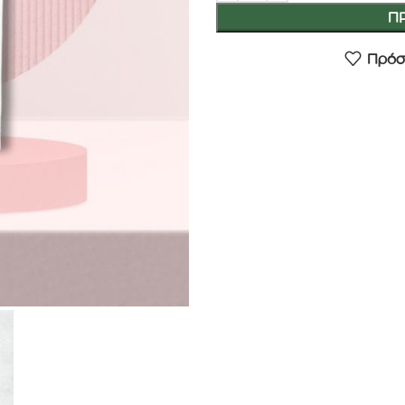
Π
Πρόσ