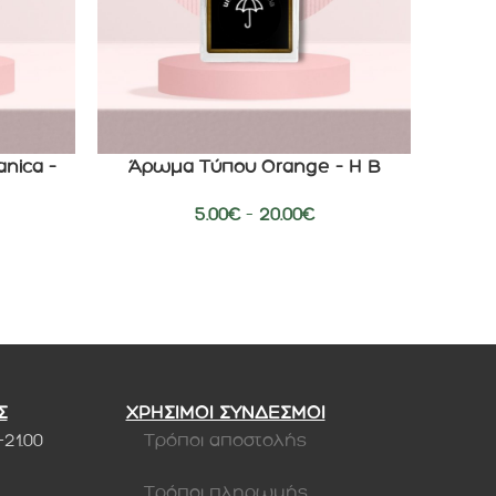
nica –
Άρωμα Τύπου Orange – H B
Άρ
ΕΠΙΛΟΓΉ
ΕΠΙΛΟΓΉ
5.00
€
–
20.00
€
Σ
ΧΡΗΣΙΜΟΙ ΣΥΝΔΕΣΜΟΙ
-21.00
Τρόποι αποστολής
Τρόποι πληρωμής