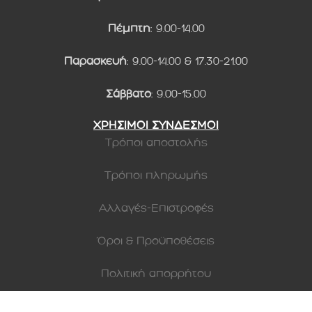
Πέμπτη
: 9.00-14.00
Παρασκευή
: 9.00-14.00 & 17.30-21.00
Σάββατο
: 9.00-15.00
ΧΡΗΣΙΜΟΙ ΣΥΝΔΕΣΜΟΙ
Τρόποι αποστολής
Τρόποι πληρωμής
Αλλαγές-Επιστροφές
Όροι & Προϋποθέσεις
Πολιτική απορρήτου
Γενικοί όροι συναλλαγών